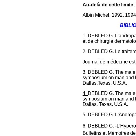
Au-delà de cette limite,
Albin Michel, 1992, 1994
BIBLI
1. DEBLED G. L’andropa
et de chirurgie dermatol
2. DEBLED G. Le traitem
Journal de médecine est
3. DEBLED G. The male cl
symposium on man and hi
Dallas
,
Texas
.
U.S.A.
4.
DEBLED G. The male cl
symposium on man and hi
Dallas
.
Texas
.
U.S.A.
5. DEBLED G. L'Androp
6. DEBLED G. -L'Hypero
Bulletins et Mémoires de