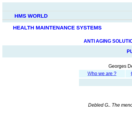
HMS WORLD
HEALTH MAINTENANCE SYSTEMS
ANTI AGING SOLUT
P
Georges De
W
ho we are ?
Debled
G.
. The meno