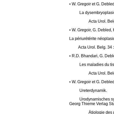
• W. Gregoir et G. Debled
La dysembryoplasie 
Acta Urol. Bel
• W. Gregoir, G. Debled, 
La périurétérite néoplasi
Acta Urol. Belg. 34
• R.D. Bhandari, G. Debl
Les maladies du tis
Acta Urol. Bel
• W. Gregoir et G. Debled
Ureterdynamik.
Urodynamisches s
Georg Thieme Verlag Stut
Ätiologie des